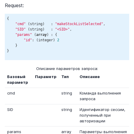
Request:
{

"cmd"
 (string)   : 
"makeStockListSelected"
,

"SID"
 (string)   : 
"<SID>"
,

"params"
 (
array
) : {

"id"
: (integer) 
2
    }

Описание параметров запроса:
Базовый
Параметр
Тип
Описание
параметр
cmd
string
Команда выполнения
запроса
SID
string
Идентификатор сессии,
полученный при
авторизации
params
array
Параметры выполнения