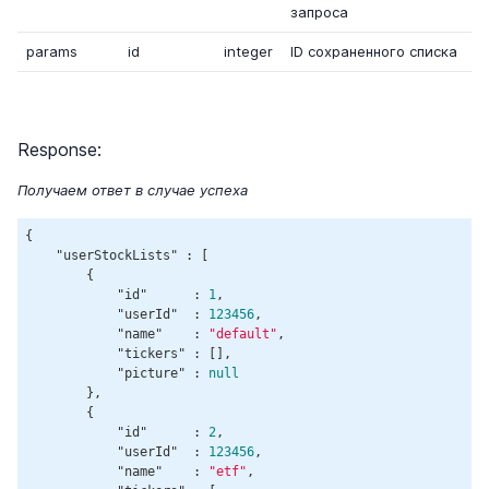
запроса
params
id
integer
ID сохраненного списка
Response:
Получаем ответ в случае успеха
{

"userStockLists"
 : [

        {

"id"
      : 
1
,

"userId"
  : 
123456
,

"name"
    : 
"default"
,

"tickers"
 : [],

"picture"
 : 
null
        },

        {

"id"
      : 
2
,

"userId"
  : 
123456
,

"name"
    : 
"etf"
,
