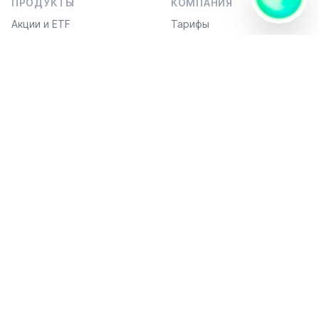
Я — ИИ-
ПРОДУКТЫ
КОМПАНИЯ
ИИ
помощник,
В сет
Акции и ETF
Тарифы
работаю в
формате 1
Инвестидеи
FAQ
вопрос —
1 ответ и
API / FIX-подключение
могу
отправить
вам
ДОКУМЕНТЫ
готовый
код.
Официальные данные
Политика
конфиденциальности
Кибергигиена
МОБИЛЬНЫЕ ПРИЛОЖЕНИЯ
СПОСОБЫ ОПЛАТЫ