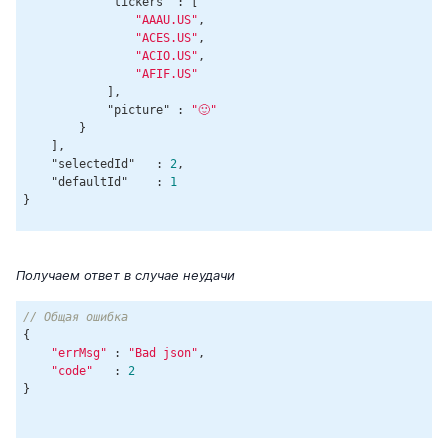
"tickers"
 : [

"AAAU.US"
,

"ACES.US"
,

"ACIO.US"
,

"AFIF.US"
            ],

"picture"
 : 
"🙂"
        }

    ],

"selectedId"
   : 
2
,

"defaultId"
    : 
1
Получаем ответ в случае неудачи
// Общая ошибка
{

"errMsg"
 : 
"Bad json"
,

"code"
   : 
2
}
