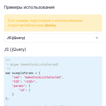
Примеры использования
Этот пример подготовлен с использованием
открытой библиотеки
jQuery
JS (jQuery)
JS (jQuery)
/**

 * @type {makeStockListSelected}

 */
var
 exampleParams = {

"cmd"
: 
"makeStockListSelected"
,

"SID"
: 
"<SID>"
,

"params"
: {

"id"
: 
2
    }

};
