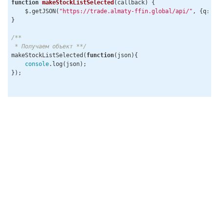
function
makeStockListSelected
(
callback
) 
{

    $.getJSON(
"https://trade.almaty-ffin.global/api/"
, {q: 
J
}

/**

 * Получаем объект **/
makeStockListSelected(
function
(
json
)
{

console
.log(json);

});
