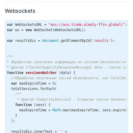
Websockets
var
 WebSocketsURL = 
"wss://wss.trade.almaty-ffin.global/"
var
 ws = 
new
 WebSocket(WebSocketsURL);

var
 resultsDiv = 
document
.getElementById(
'results'
);

/**

* Обработчик получения информации по сессиям безопасности* @p
* @param {?SocketSequrityResponseMessage} data - список откр
function
sessionsWatcher
 (
data
) 
{

//Обработка полученных сессий безопасности  var totalSessi
var
 maxExpireTime = 
0
;

  totalSessions.forEach(

/**

     * @param {SequritySession} - Открытая сессия безопаснос
function
 (
sess
) 
{

      maxExpireTime = 
Math
.max(maxExpireTime, sess.expire);

    }

  );

  resultsDiv.innerText = 
''
 +
