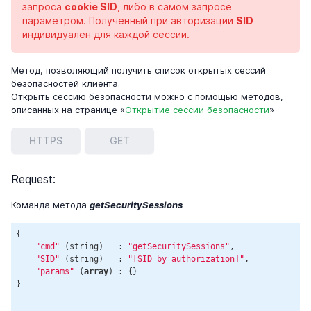
запроса
cookie SID
, либо в самом запросе
параметром. Полученный при авторизации
SID
индивидуален для каждой сессии.
Метод, позволяющий получить список открытых сессий
безопасностей клиента.
Открыть сессию безопасности можно с помощью методов,
описанных на странице «
Открытие сессии безопасности
»
HTTPS
GET
Request:
Команда метода
getSecuritySessions
{

"cmd"
 (string)   : 
"getSecuritySessions"
,

"SID"
 (string)   : 
"[SID by authorization]"
,

"params"
 (
array
) : {}

}
