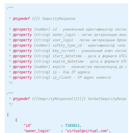
/**

 * 
@typedef
 {{}} SequrityResponse

 * 
@property
 {number} id - уникальный идентификатор сессии бе
 * 
@property
 {string} owner_login - логин авторизации аккаунт
 * 
@property
 {string} user_login - логин авторизации брокера 
 * 
@property
 {number} safety_type_id - идентификатор типа сес
 * 
@property
 {string} key_current - уникальный ключ сессии бе
 * 
@property
 {string} start_datetime - дата в формате UTCZ от
 * 
@property
 {string} expire_datetime - дата в формате UTCZ о
 * 
@property
 {number} expire - количество миллисекунд до окон
 * 
@property
 {string} ip - Хэш IP адреса

 * 
@property
 {string} ip_client - IP адрес клиента

 */
/**

 * 
@typedef
 {{{SequrityResponse[]}}[]} SocketSequrityResponse
 */
[

    {

"id"
              : 
7165011
,

"owner_login"
     : 
"virtual@virtual.com"
,
