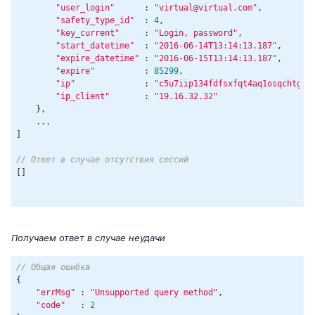
"user_login"
      : 
"virtual@virtual.com"
,

"safety_type_id"
  : 
4
,

"key_current"
     : 
"Login, password"
,

"start_datetime"
  : 
"2016-06-14T13:14:13.187"
,

"expire_datetime"
 : 
"2016-06-15T13:14:13.187"
,

"expire"
          : 
85299
,

"ip"
              : 
"c5u7iip134fdfsxfqt4aq1osqchtg5b
"ip_client"
       : 
"19.16.32.32"
    },

    ...

]

// Ответ в случае отсутствия сессий
[]

Получаем ответ в случае неудачи
// Общая ошибка
{

"errMsg"
 : 
"Unsupported query method"
,

"code"
   : 
2