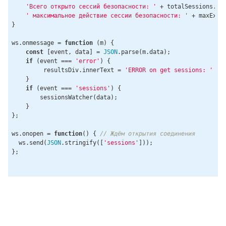
'Всего открыто сессий безопасности: '
 + totalSessions.le
' максимальное действие сессии безопасности: '
 + maxExpi
}

ws.onmessage = 
function
 (
m
) 
{

const
 [event, data] = 
JSON
.parse(m.data);

if
 (event === 
'error'
) {

         resultsDiv.innerText = 
'ERROR on get sessions: '
 + 
    }

if
 (event === 
'sessions'
) {

        sessionsWatcher(data);

    }

};

ws.onopen = 
function
(
) 
{ 
// Ждём открытия соединения
  ws.send(
JSON
.stringify([
'sessions'
]));

};
