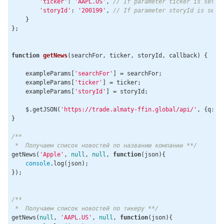
'ticker'
: 
'AAPL.US'
, 
// If parameter ticker is set, 
'storyId'
: 
'200199'
, 
// If parameter storyId is set,
    }

};

function
getNews
(
searchFor, ticker, storyId, callback
) 
{

    exampleParams[
'searchFor'
] = searchFor;

    exampleParams[
'ticker'
] = ticker;

    exampleParams[
'storyId'
] = storyId;

    $.getJSON(
'https://trade.almaty-ffin.global/api/'
, {q: 
J
}

/**

 *  Получаем список новостей по названию компании **/
getNews(
'Apple'
, 
null
, 
null
, 
function
(
json
)
{

console
.log(json);

});

/**

 *  Получаем список новостей по тикеру **/
getNews(
null
, 
'AAPL.US'
, 
null
, 
function
(
json
)
{
