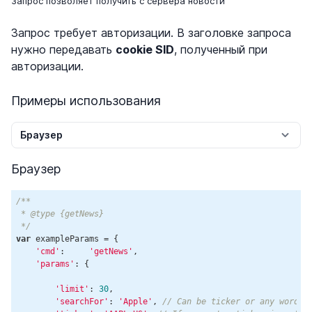
Запрос позволяет получить с сервера новости
Запрос требует авторизации. В заголовке запроса
нужно передавать
cookie SID
, полученный при
авторизации.
Примеры использования
Браузер
Браузер
/**

 * @type {getNews}

 */
var
 exampleParams = {

'cmd'
:     
'getNews'
,

'params'
: {

'limit'
: 
30
,

'searchFor'
: 
'Apple'
, 
// Can be ticker or any word