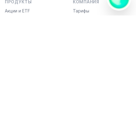
Я — ИИ-
ПРОДУКТЫ
КОМПАНИЯ
ИИ
помощник,
В сет
Акции и ETF
Тарифы
работаю в
формате 1
Инвестидеи
FAQ
вопрос —
1 ответ и
API / FIX-подключение
могу
отправить
вам
ДОКУМЕНТЫ
готовый
код.
Официальные данные
Политика
конфиденциальности
Кибергигиена
МОБИЛЬНЫЕ ПРИЛОЖЕНИЯ
СПОСОБЫ ОПЛАТЫ