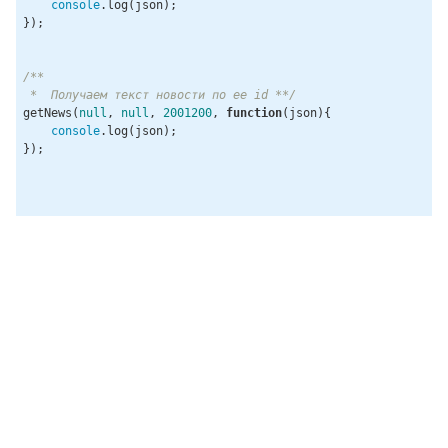
console
.log(json);

});

/**

 *  Получаем текст новости по ее id **/
getNews(
null
, 
null
, 
2001200
, 
function
(
json
)
{

console
.log(json);

});
